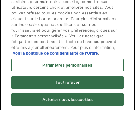
continuerons d’exercer un leadership fort sur les
similaires pour maintenir la sécurité, permettre aux
enjeux importants touchant notre profession,
utilisateurs certains choix et améliorer nos sites. Vous
pouvez refuser tous les cookies non essentiels en
pour le plus grand bénéfice de la population.
cliquant sur le bouton à droite. Pour plus d’informations
sur les cookies que nous utilisons et sur nos
fournisseurs et pour gérer vos préférences, cliquez sur
« Paramètres personnalisés ». Veuillez noter que
l’étiquette des boutons et le texte du bandeau peuvent
être mis à jour ultérieurement. Pour plus d'information,
voir la politique de confidentialité de l'Ordre
.
Paramètres personnalisés
Tout refuser
Autoriser tous les cookies
Menu
© Ordre des optométristes du Québec
Pied
Politique de confidentialité
de
Plan du site