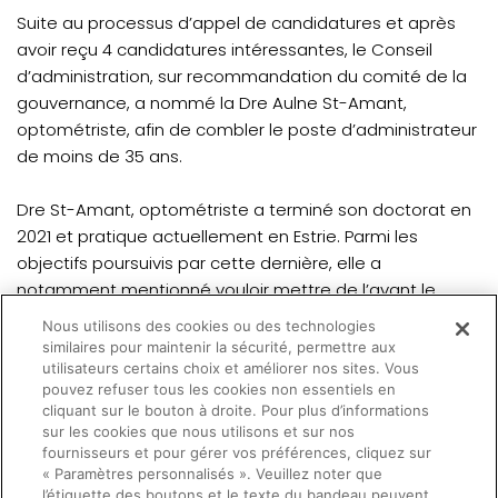
Suite au processus d’appel de candidatures et après
avoir reçu 4 candidatures intéressantes, le Conseil
d’administration, sur recommandation du comité de la
gouvernance, a nommé la Dre Aulne St-Amant,
optométriste, afin de combler le poste d’administrateur
de moins de 35 ans.
Dre St-Amant, optométriste a terminé son doctorat en
2021 et pratique actuellement en Estrie. Parmi les
objectifs poursuivis par cette dernière, elle a
notamment mentionné vouloir mettre de l’avant le
potentiel des jeunes optométristes face aux enjeux de
Nous utilisons des cookies ou des technologies
la pratique optométrique et les encourager à y jouer un
similaires pour maintenir la sécurité, permettre aux
rôle.
utilisateurs certains choix et améliorer nos sites. Vous
pouvez refuser tous les cookies non essentiels en
cliquant sur le bouton à droite. Pour plus d’informations
Nous souhaitons la bienvenue à la Dre St-Amant,
sur les cookies que nous utilisons et sur nos
optométriste
fournisseurs et pour gérer vos préférences, cliquez sur
« Paramètres personnalisés ». Veuillez noter que
l’étiquette des boutons et le texte du bandeau peuvent