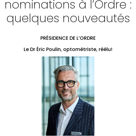
nominations à l’Ordre :
Élections et nominations à l’Ordre
quelques nouveautés
25 ans du DG de l'Ordre
Bilan pour le bureau du syndic
Enjeux et orientations: planification stratégique
PRÉSIDENCE DE L’ORDRE
VOTRE PRATIQUE
Le Dr Éric Poulin, optométriste, réélu!
VOTRE FORMATION CONTINUE