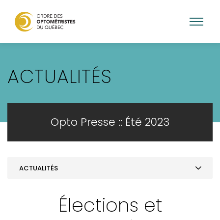
Aller
au
ACTUALITÉS
contenu
principal
Opto Presse :: Été 2023
ACTUALITÉS
Mot de la présidence
Élections et
ACTUALITÉS