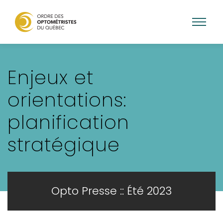
Aller
au
Enjeux et
contenu
principal
orientations:
planification
stratégique
Opto Presse :: Été 2023