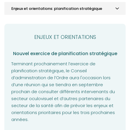
Enjeux et orientations: planification stratégique
Mot de la présidence
ACTUALITÉS
ENJEUX ET ORIENTATIONS
Élections et nominations à l’Ordre
25 ans du DG de l'Ordre
Nouvel exercice de planification stratégique
Bilan pour le bureau du syndic
Terminant prochainement l’exercice de
planification stratégique, le Conseil
Enjeux et orientations: planification stratégique
d’administration de l’Ordre aura l'occasion lors
VOTRE PRATIQUE
d’une réunion qui se tiendra en septembre
prochain de consulter différents intervenants du
VOTRE FORMATION CONTINUE
secteur oculovisuel et d’autres partenaires du
secteur de la santé afin de prévoir les enjeux et
orientations prioritaires pour les trois prochaines
années.