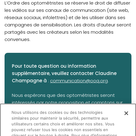
L’Ordre des optométristes se réserve le droit de diffuser
les vidéos sur ses canaux de communication (site web,
réseaux sociaux, infolettres) et de les utiliser dans ses
campagnes de sensibilisation. Les droits d’auteur seront
partagés avec les créateurs selon les modalités
convenues.
Pour toute question ou information
supplémentaire, veuillez contacter Claudine
Champagne à
:
communication@ooq.org
.
Nous espérons que des optométristes seront
intéressés par notre proposition et comptons sur
votre participation active pour faire de cette
Nous utilisons des cookies ou des technologies
initiative un succès afin de contribuer à une
similaires pour maintenir la sécurité, permettre aux
meilleure sensibilisation des Québécois sur divers
utilisateurs certains choix et améliorer nos sites. Vous
pouvez refuser tous les cookies non essentiels en
enjeux de santé oculovisuelle.
cliquant sur le bouton à droite. Pour plus d’informations