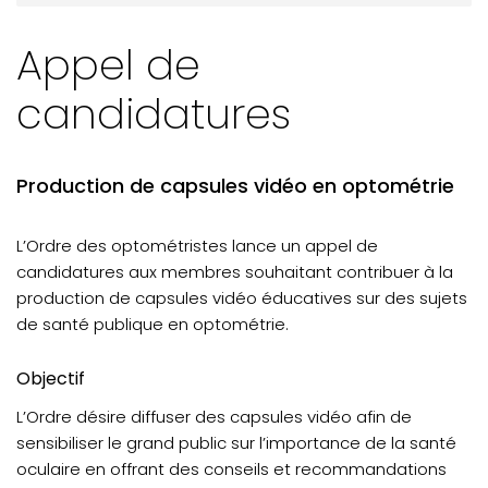
MOT DE LA PRÉSIDENCE
Appel de
ACTUALITÉS: Résultats vigie sanitaire - éclipse solaire
totale
candidatures
ACTUALITÉS: Optométristes recherché.es - capsules
vidéo
Production de capsules vidéo en optométrie
ACTUALITÉS : Avis radiation et suspension
VOTRE PRATIQUE : Urgences oculaires et responsabilités
L’Ordre des optométristes lance un appel de
candidatures aux membres souhaitant contribuer à la
VOTRE PRATIQUE: Ordonnance et signature électronique
production de capsules vidéo éducatives sur des sujets
VOTRE PRATIQUE : Nouvelle loi applicable en optométrie
de santé publique en optométrie.
VOTRE FORMATION CONTINUE : Mot du CPRO
Objectif
VOTRE FORMATION CONTINUE: Report des UFC
excédentaires
L’Ordre désire diffuser des capsules vidéo afin de
sensibiliser le grand public sur l’importance de la santé
oculaire en offrant des conseils et recommandations