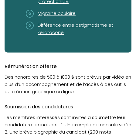
protection UV
(opens in a new tab)
Migraine oculaire
(opens in a new tab)
Différence entre astigmatisme et
kératocône
Rémunération offerte
Des honoraires de 500 à 1000 $ sont prévus par vidéo en
plus d’un accompagnement et de l’accès à des outils
de création graphique en ligne.
Soumission des candidatures
Les membres intéressés sont invités à soumettre leur
candidature en incluant : 1. Un exemple de capsule vidéo
2. Une brève biographie du candidat (200 mots