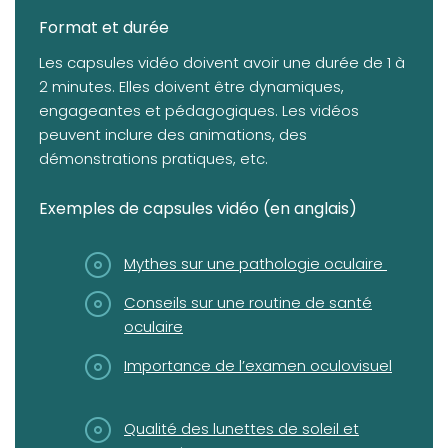
Format et durée
Les capsules vidéo doivent avoir une durée de 1 à
2 minutes. Elles doivent être dynamiques,
engageantes et pédagogiques. Les vidéos
peuvent inclure des animations, des
démonstrations pratiques, etc.
Exemples de capsules vidéo (en anglais)
(opens in a new tab)
Mythes sur une pathologie oculaire
(opens in a new tab)
Conseils sur une routine de santé
oculaire
(opens in a new tab)
Importance de l’examen oculovisuel
(opens in a new tab)
Qualité des lunettes de soleil et