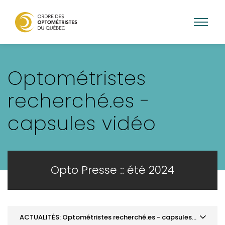
Aller
au
Optométristes
contenu
principal
recherché.es -
capsules vidéo
Opto Presse :: été 2024
ACTUALITÉS: Optométristes recherché.es - capsules vidéo