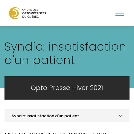
Aller
au
Syndic: insatisfaction
contenu
principal
d'un patient
Opto Presse Hiver 2021
Syndic: insatisfaction d'un patient
MOT DE LA PRÉSIDENCE