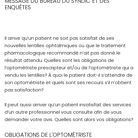
MESSAGE DU BUREAU DU SYNDIC ET DES
Pharmaciens et ordonnances optométriques
ENQUÊTES
VOTRE PRATIQUE
Offre de services en téléoptométrie à des
résidents québécois
Il arrive qu’un patient ne soit pas satisfait de ses
Syndic: insatisfaction d'un patient
nouvelles lentilles ophtalmiques ou que le traitement
pharmacologique recommandé n’ait pas donné le
Sondage NPT: aperçu des résultats
résultat attendu. Quelles sont les obligations de
l’optométriste prescripteur et/ou de l’optométriste qui a
VOTRE FORMATION CONTINUE
vendu les lentilles? À quoi le patient doit-il s’attendre de
son optométriste et quels sont ses recours s’il n’obtient
pas satisfaction?
Il peut aussi arriver qu’un patient insatisfait des services
d’un autre professionnel vous consulte afin de vous
demander votre avis. Quelles sont alors vos obligations?
OBLIGATIONS DE L'OPTOMÉTRISTE