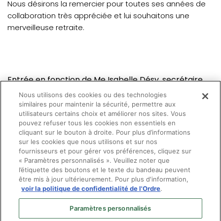
Nous désirons la remercier pour toutes ses années de
collaboration très appréciée et lui souhaitons une
merveilleuse retraite.
Entrée en fonction de Me Isabelle Désy, secrétaire
au Conseil de discipline
Nous utilisons des cookies ou des technologies
similaires pour maintenir la sécurité, permettre aux
Depuis le 1er juin 2020, Me Isabelle Désy prendra en
utilisateurs certains choix et améliorer nos sites. Vous
pouvez refuser tous les cookies non essentiels en
charge les fonctions au secrétariat du conseil. Nous
cliquant sur le bouton à droite. Pour plus d’informations
sommes heureux que Me Désy se joigne à notre équipe
sur les cookies que nous utilisons et sur nos
et lui souhaitons la bienvenue.
fournisseurs et pour gérer vos préférences, cliquez sur
« Paramètres personnalisés ». Veuillez noter que
l’étiquette des boutons et le texte du bandeau peuvent
être mis à jour ultérieurement. Pour plus d'information,
voir la politique de confidentialité de l'Ordre
.
Paramètres personnalisés