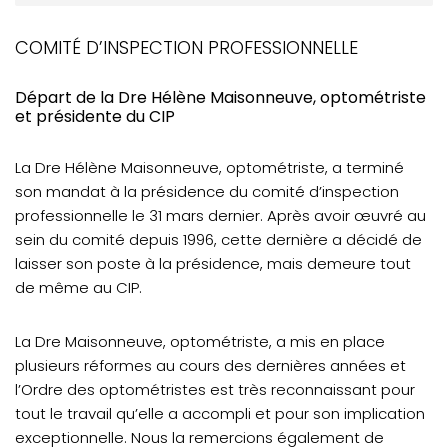
Opto Presse été 2020 - téléchargeable
COMITÉ D’INSPECTION PROFESSIONNELLE
ACTUALITÉS
Départ de la Dre Hélène Maisonneuve, optométriste
Message aux nouveaux optométristes
et présidente du CIP
Rappel : Outils développés par l’Ordre
La Dre Hélène Maisonneuve, optométriste, a terminé
Quelques changements au sein de l'Ordre
son mandat à la présidence du comité d’inspection
Avis de radiation temporaire / Avis de limitation
professionnelle le 31 mars dernier. Après avoir œuvré au
volontaire
sein du comité depuis 1996, cette dernière a décidé de
laisser son poste à la présidence, mais demeure tout
MOT DU CPRO
de même au CIP.
La Dre Maisonneuve, optométriste, a mis en place
plusieurs réformes au cours des dernières années et
l’Ordre des optométristes est très reconnaissant pour
tout le travail qu’elle a accompli et pour son implication
exceptionnelle. Nous la remercions également de