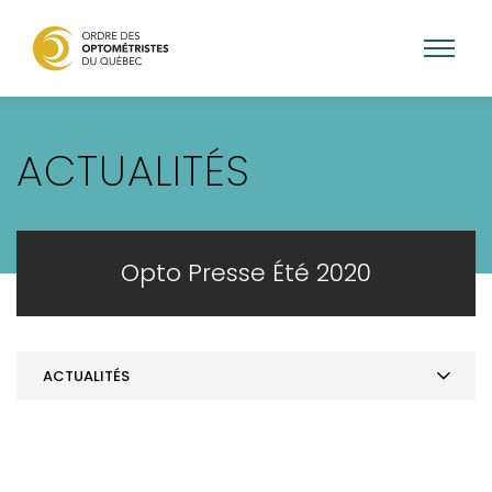
Aller
au
ACTUALITÉS
contenu
principal
Opto Presse Été 2020
ACTUALITÉS
Opto Presse été 2020 - téléchargeable
ACTUALITÉS