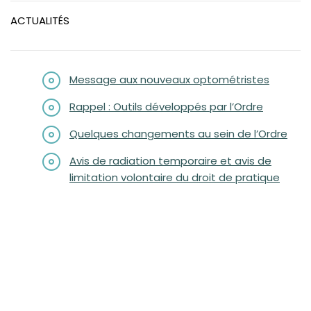
Message aux nouveaux optométristes
ACTUALITÉS
Rappel : Outils développés par l’Ordre
Quelques changements au sein de l'Ordre
Message aux nouveaux optométristes
Avis de radiation temporaire / Avis de limitation
volontaire
Rappel : Outils développés par l’Ordre
MOT DU CPRO
Quelques changements au sein de l’Ordre
Avis de radiation temporaire et avis de
limitation volontaire du droit de pratique