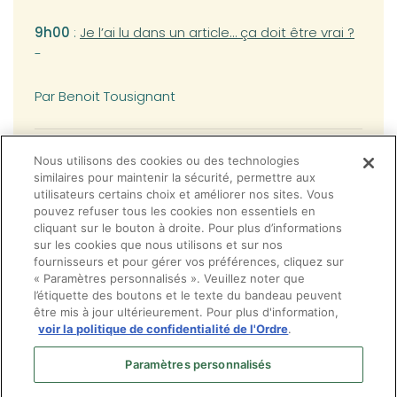
(opens in a new tab)
9h00
:
Je l’ai lu dans un article… ça doit être vrai ?
-
Par Benoit Tousignant
(opens in a new tab)
10h15 :
AGA OOQ / Présentation du nouveau
Nous utilisons des cookies ou des technologies
Guide d’exercice clinique
-
similaires pour maintenir la sécurité, permettre aux
utilisateurs certains choix et améliorer nos sites. Vous
pouvez refuser tous les cookies non essentiels en
Par Marie-Ève Corbeil
cliquant sur le bouton à droite. Pour plus d’informations
sur les cookies que nous utilisons et sur nos
fournisseurs et pour gérer vos préférences, cliquez sur
« Paramètres personnalisés ». Veuillez noter que
l’étiquette des boutons et le texte du bandeau peuvent
être mis à jour ultérieurement. Pour plus d'information,
voir la politique de confidentialité de l'Ordre
.
Paramètres personnalisés