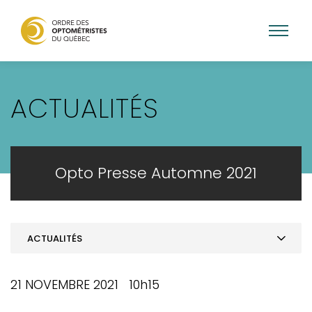
Aller
au
ACTUALITÉS
contenu
principal
Opto Presse Automne 2021
ACTUALITÉS
SOMMAIRE
21 NOVEMBRE 2021 10h15
MOT DE LA PRÉSIDENCE