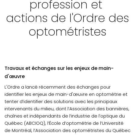
profession et
ACTUALITÉS - Élections au CA
actions de l'Ordre des
ACTUALITÉS - Accès aux soins
Appel de candidatures
optométristes
VOTRE PRATIQUE - frais et copies de dossiers
VOTRE PRATIQUE - Conditions de travail inadéquates
VOTRE PRATIQUE - Récente décision disciplinaire
Travaux et échanges sur les enjeux de main-
VOTRE FORMATION CONTINUE - Mot du CPRO
d'œuvre
L'Ordre a lancé récemment des échanges pour
identifier les enjeux de main-d'œuvre en optométrie et
tenter d’identifier des solutions avec les principaux
intervenants du milieu, dont l’Association des bannières,
chaînes et indépendants de l’industrie de l’optique du
Québec (ABCIOQ), l’École d’optométrie de l’Université
de Montréal, l’Association des optométristes du Québec