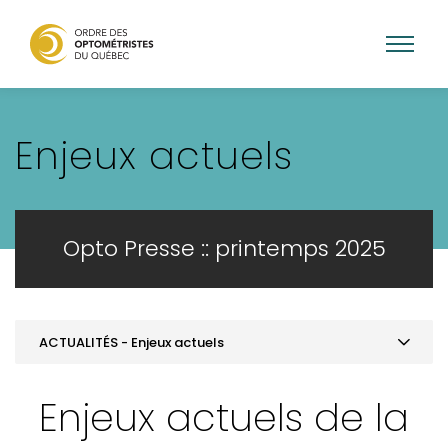
Aller
au
Enjeux actuels
contenu
principal
Opto Presse :: printemps 2025
ACTUALITÉS - Enjeux actuels
MOT DE LA PRÉSIDENCE
Enjeux actuels de la
ACTUALITÉS - Enjeux actuels