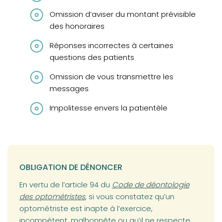
Omission d’aviser du montant prévisible
des honoraires
Réponses incorrectes à certaines
questions des patients
Omission de vous transmettre les
messages
Impolitesse envers la patientèle
OBLIGATION DE DÉNONCER
(opens in a new tab)
En vertu de l’article 94 du
Code de déontologie
des optométristes
, si vous constatez qu’un
optométriste est inapte à l’exercice,
incompétent, malhonnête ou qu’il ne respecte