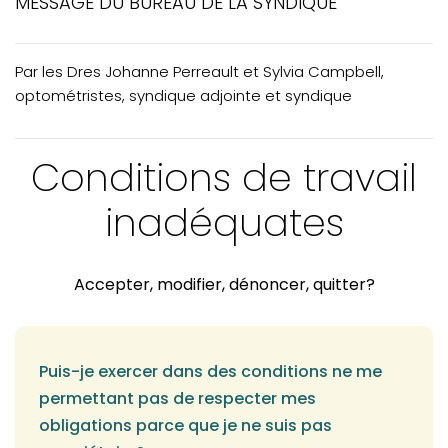
MESSAGE DU BUREAU DE LA SYNDIQUE
ACTUALITÉS - Enjeux actuels
ACTUALITÉS - Élections au CA
Par les Dres Johanne Perreault et Sylvia Campbell,
ACTUALITÉS - Accès aux soins
optométristes, syndique adjointe et syndique
Appel de candidatures
Conditions de travail
VOTRE PRATIQUE - frais et copies de dossiers
VOTRE PRATIQUE - Conditions de travail inadéquates
inadéquates
VOTRE PRATIQUE - Récente décision disciplinaire
VOTRE FORMATION CONTINUE - Mot du CPRO
Accepter, modifier, dénoncer, quitter?
Puis-je exercer dans des conditions ne me
permettant pas de respecter mes
obligations parce que je ne suis pas