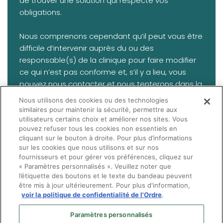
de trouver une solution qui respecte vos
obligations.
Nous comprenons cependant qu’il peut vous être
difficile d’intervenir auprès du ou des
responsable(s) de la clinique pour faire modifier
ce qui n’est pas conforme et, s’il y a lieu, vous
pouvez nous contacter et nous tenterons dans la
mesure du possible de vous aider. Retenez
Nous utilisons des cookies ou des technologies
cependant qu’il peut arriver des situations où la
similaires pour maintenir la sécurité, permettre aux
seule solution possible soit de ne plus collaborer
utilisateurs certains choix et améliorer nos sites. Vous
pouvez refuser tous les cookies non essentiels en
avec cette entreprise.
cliquant sur le bouton à droite. Pour plus d’informations
sur les cookies que nous utilisons et sur nos
fournisseurs et pour gérer vos préférences, cliquez sur
« Paramètres personnalisés ». Veuillez noter que
l’étiquette des boutons et le texte du bandeau peuvent
être mis à jour ultérieurement. Pour plus d'information,
voir la politique de confidentialité de l'Ordre
.
Paramètres personnalisés