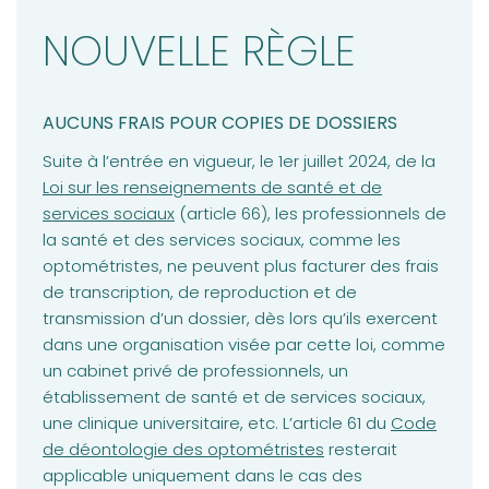
ACTUALITÉS - Enjeux actuels
NOUVELLE RÈGLE
ACTUALITÉS - Élections au CA
ACTUALITÉS - Accès aux soins
AUCUNS FRAIS POUR COPIES DE DOSSIERS
Appel de candidatures
(opens
Suite à l’entrée en vigueur, le 1er juillet 2024, de la
VOTRE PRATIQUE - frais et copies de dossiers
Loi sur les renseignements de santé et de
services sociaux
(article 66), les professionnels de
VOTRE PRATIQUE - Conditions de travail inadéquates
la santé et des services sociaux, comme les
VOTRE PRATIQUE - Récente décision disciplinaire
optométristes, ne peuvent plus facturer des frais
de transcription, de reproduction et de
VOTRE FORMATION CONTINUE - Mot du CPRO
transmission d’un dossier, dès lors qu’ils exercent
dans une organisation visée par cette loi, comme
un cabinet privé de professionnels, un
établissement de santé et de services sociaux,
(opens in a
une clinique universitaire, etc. L’article 61 du
Code
de déontologie des optométristes
resterait
applicable uniquement dans le cas des