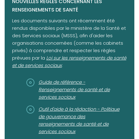
NOUVELLES RÈGLES CONCERNANT LES
RENSEIGNEMENTS DE SANTÉ
Les documents suivants ont récemment été
rendus disponibles par le ministère de la Santé et
des Services sociaux (MSSS), afin d'aider les
organisations concernées (comme les cabinets
privés) à comprendre et respecter les règles
(opens in a new tab)
prévues par la
Loi sur les renseignements de santé
et de services sociaux
:
(opens in a new tab)
Guide de référence -
Renseignements de santé et de
services sociaux
(opens in a new tab)
Outil d'aide à la rédaction - Politique
de gouvernance des
renseignements de santé et de
services sociaux