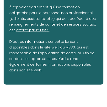
À rappeler également qu'une formation
obligatoire pour le personnel non professionnel
(adjoints, assistants, etc.) qui doit accéder à des
renseignements de santé et de services sociaux
(opens in a new tab)
est
offerte par le MSSS
.
D'autres informations sur cette loi sont
(opens in a new tab)
disponibles dans le
site web du MSSS
, qui est
responsable de l'application de cette loi. Afin de
soutenir les optométristes, l'Ordre rend
également certaines informations disponibles
dans son
site web
.