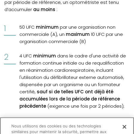
par période de référence, un optométriste est tenu
d’accumuler
au moins
:
50 UFC
minimum
par une organisation non
commerciale (A), un
maximum
10 UFC par une
organisation commerciale (B)
4 UFC
minimum
dans le cadre d'une activité de
formation continue initiale ou de requalification
en réanimation cardiorespiratoire, incluant
l'utilisation du défibrillateur externe automatisé,
dispensée par un organisme ou un formateur
certifié,
sauf si de telles UFC ont déjà été
accumulées lors de la période de référence
précédente
(exigence une fois par 2 périodes);
3 UFC
minimum
dans le cadre d'une activité de
Nous utilisons des cookies ou des technologies
formation continue en éthique et déontologie en
similaires pour maintenir la sécurité, permettre aux